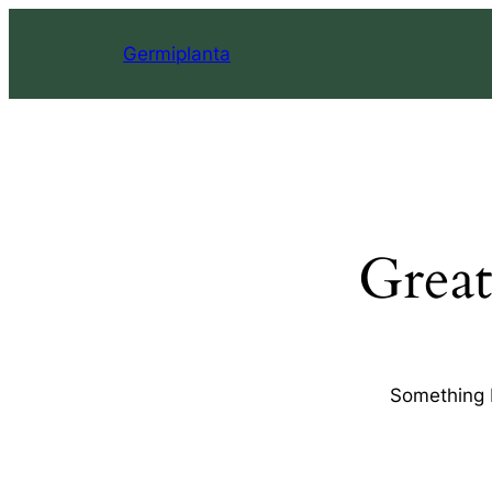
Germiplanta
Great
Something b