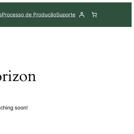
s
Processo de Produção
Suporte
orizon
nching soon!